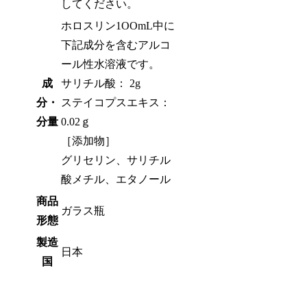
してください。
ホロスリン1OOmL中に
下記成分を含むアルコ
ール性水溶液です。
成
サリチル酸： 2g
分・
ステイコプスエキス：
分量
0.02ｇ
［添加物］
グリセリン、サリチル
酸メチル、エタノール
商品
ガラス瓶
形態
製造
日本
国