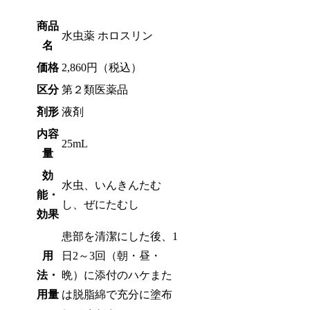
商品
水虫薬 ホロスリン
名
価格
2,860円（税込）
区分
第２類医薬品
剤形
液剤
内容
25mL
量
効
水虫、いんきんたむ
能・
し、ぜにたむし
効果
患部を清潔にした後、1
用
日2～3回（朝・昼・
法・
晩）に添付のハケまた
用量
は脱脂綿で充分に塗布