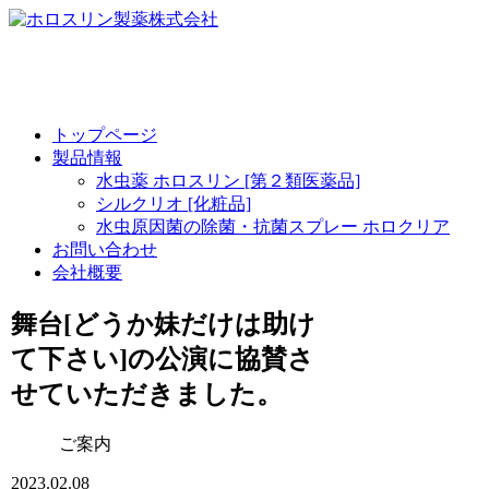
トップページ
製品情報
水虫薬 ホロスリン [第２類医薬品]
シルクリオ [化粧品]
水虫原因菌の除菌・抗菌スプレー ホロクリア
お問い合わせ
会社概要
舞台[どうか妹だけは助け
て下さい]の公演に協賛さ
せていただきました。
ご案内
2023.02.08